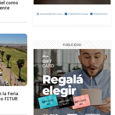
riel como
gente
 la Feria
mo FITUR