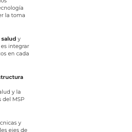
ios
ecnología
er la toma
 salud
y
 es integrar
cos en cada
structura
alud y la
s del MSP
écnicas y
les ejes de