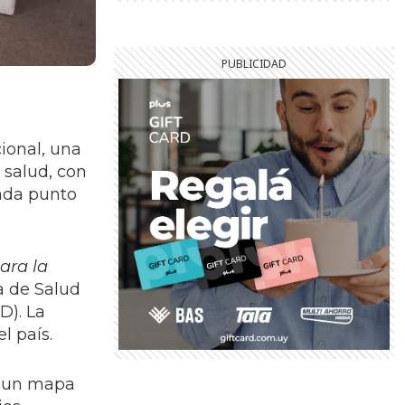
ional, una
 salud, con
cada punto
ara la
ra de Salud
D). La
l país.
de un mapa