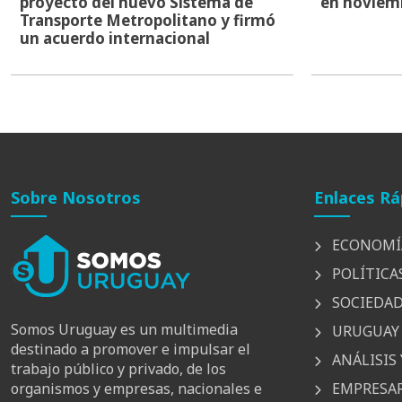
proyecto del nuevo Sistema de
en noviem
Transporte Metropolitano y firmó
un acuerdo internacional
Sobre Nosotros
Enlaces Rá
ECONOMÍ
POLÍTICA
SOCIEDA
Somos Uruguay es un multimedia
URUGUAY 
destinado a promover e impulsar el
ANÁLISIS 
trabajo público y privado, de los
EMPRESAR
organismos y empresas, nacionales e