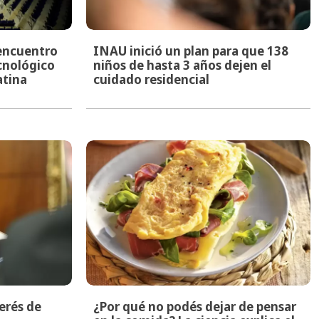
encuentro
INAU inició un plan para que 138
ecnológico
niños de hasta 3 años dejen el
atina
cuidado residencial
terés de
¿Por qué no podés dejar de pensar