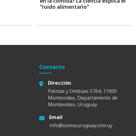
en la comida? La ciencia explica el
"ruido alimentario"
Contacto
Dirección
Palmas y Ombúes 5764, 11000
Montevideo, Departamento de
Montevideo, Uruguay
Email
info@somosuruguay.com.uy