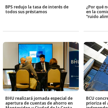
BPS redujo la tasa de interés de
¿Por qué n
todos sus préstamos
en la comid
"ruido ali
BHU realizará jornada especial de
BCU concre
apertura de cuentas de ahorro en
prioriza el
Montevideo y Ciudad de la Costa
independen