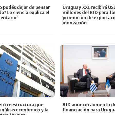
o podés dejar de pensar
Uruguay XXI recibirá US
a? La ciencia explica el
millones del BID para fo
mentario"
promoción de exportacio
innovación
tó reestructura que
BID anunció aumento d
 análisis económico y la
financiación para Urugu
cia técnica