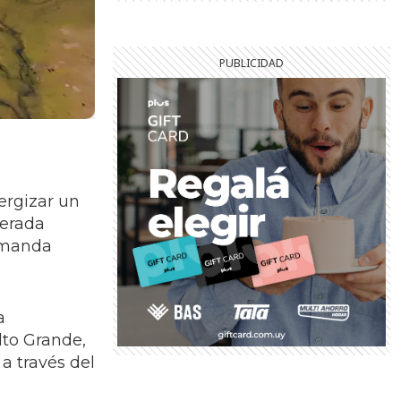
ergizar un
derada
demanda
a
lto Grande,
a través del