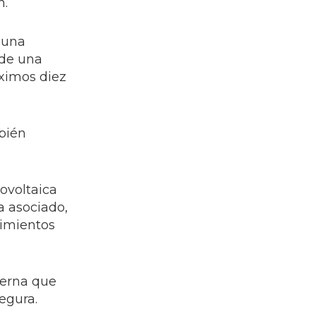
n.
 una
 de una
óximos diez
bién
ovoltaica
 asociado,
dimientos
derna que
egura.