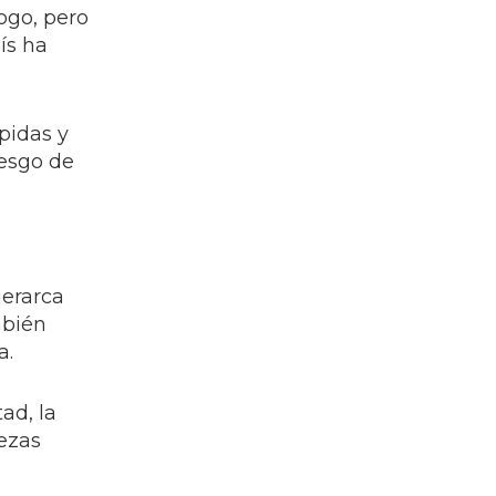
ogo, pero
ís ha
pidas y
iesgo de
jerarca
mbién
a.
ad, la
tezas