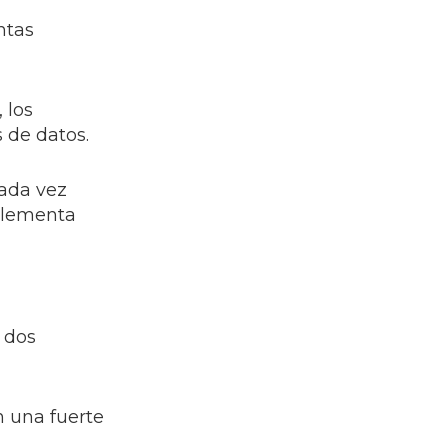
ntas
 los
s de datos.
cada vez
mplementa
 dos
n una fuerte