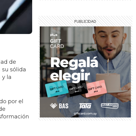
dad de
 su sólida
 y la
do por el
de
nsformación