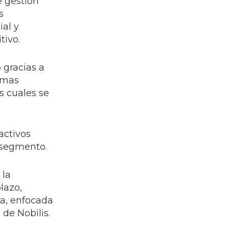
e gestión
s
ial y
tivo.
 gracias a
Comas
s cuales se
activos
l segmento.
 la
lazo,
ca, enfocada
 de Nobilis.