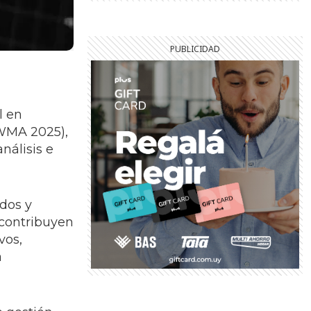
l en
IWMA 2025),
nálisis e
dos y
 contribuyen
vos,
a