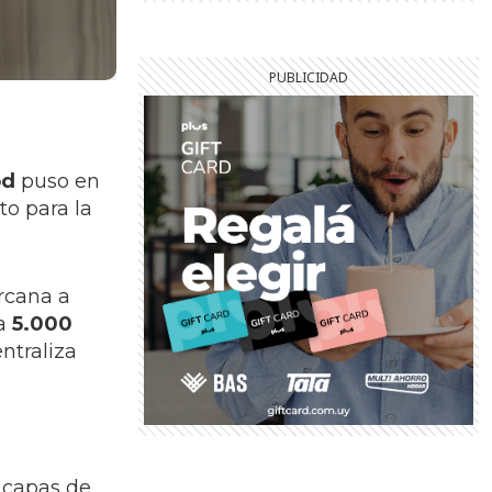
od
puso en
o para la
rcana a
ca
5.000
ntraliza
 capas de