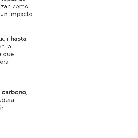
lizan como
n un impacto
ucir
hasta
en la
a que
era.
e carbono
,
adera
ir