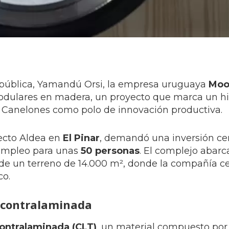
República, Yamandú Orsi, la empresa uruguaya
Mo
dulares en madera, un proyecto que marca un hit
 a Canelones como polo de innovación productiva.
yecto Aldea en
El Pinar
, demandó una inversión ce
empleo para unas
50 personas
. El complejo abar
de un terreno de 14.000 m², donde la compañía ce
co.
 contralaminada
ontralaminada (CLT)
, un material compuesto por