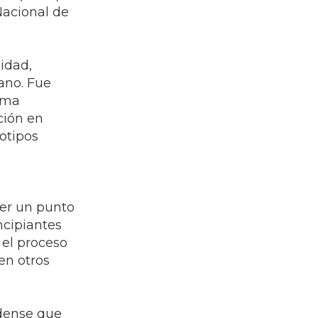
 Nacional de
idad,
ano. Fue
rma
ción en
otipos
cer un punto
ncipiantes
 el proceso
en otros
idense que