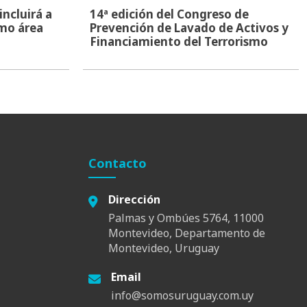
ncluirá a
14ª edición del Congreso de
mo área
Prevención de Lavado de Activos y
Financiamiento del Terrorismo
Contacto
Dirección
Palmas y Ombúes 5764, 11000
Montevideo, Departamento de
Montevideo, Uruguay
Email
info@somosuruguay.com.uy