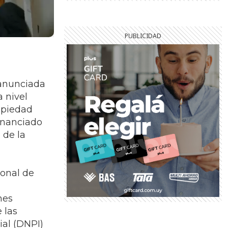
 anunciada
 nivel
ropiedad
inanciado
 de la
ional de
nes
 las
ial (DNPI)