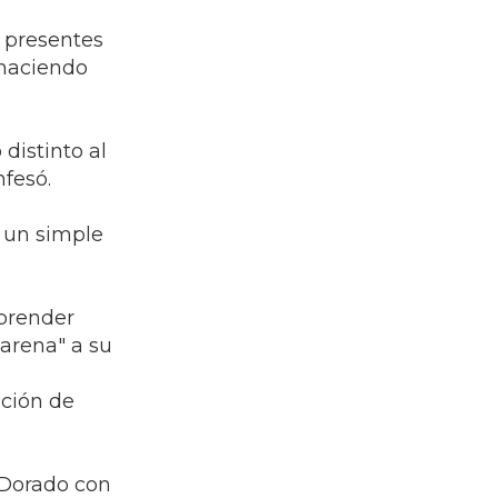
s presentes
 haciendo
distinto al
fesó.
 un simple
mprender
arena" a su
ación de
 Dorado con