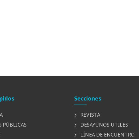
pidos
Secciones
A
REVISTA
S PÚBLICAS
DESAYUNOS UTILES
D
LÍNEA DE ENCUENTRO