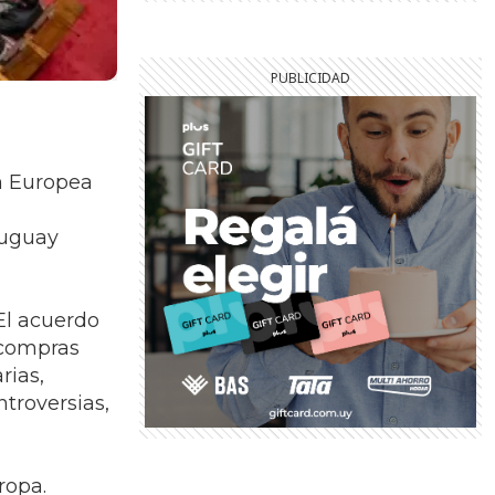
ón Europea
ruguay
El acuerdo
 compras
rias,
ntroversias,
ropa.