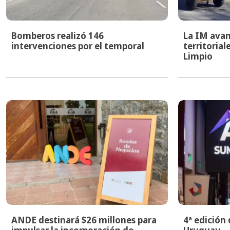
Bomberos realizó 146
La IM avan
intervenciones por el temporal
territoria
Limpio
ANDE destinará $26 millones para
4ª edición