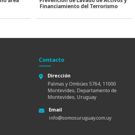
mo área
Prevención de Lavado de Activos y
Financiamiento del Terrorismo
Contacto
Dirección
Palmas y Ombúes 5764, 11000
Montevideo, Departamento de
Montevideo, Uruguay
Email
info@somosuruguay.com.uy