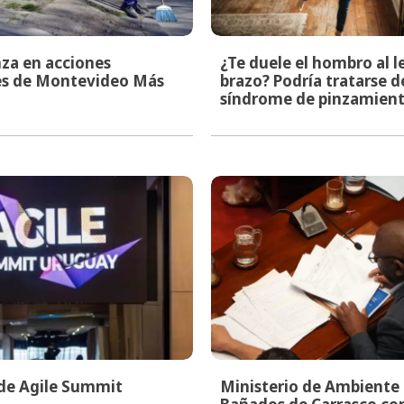
za en acciones
¿Te duele el hombro al l
les de Montevideo Más
brazo? Podría tratarse d
síndrome de pinzamien
 de Agile Summit
Ministerio de Ambiente i