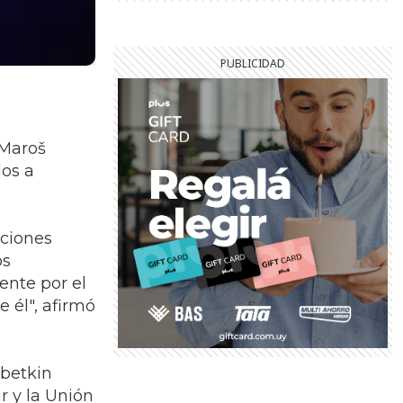
 Maroš
dos a
aciones
os
ente por el
e él", afirmó
ubetkin
r y la Unión