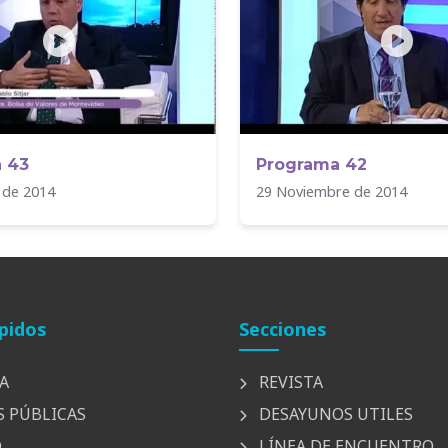
 43
Programa 42
 de 2014
29 Noviembre de 2014
pidos
Secciones
A
REVISTA
S PÚBLICAS
DESAYUNOS UTILES
D
LÍNEA DE ENCUENTRO