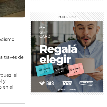
iodismo
a través de
rquez, el
l y
o en el