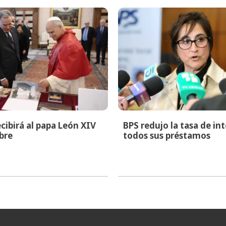
cibirá al papa León XIV
BPS redujo la tasa de in
bre
todos sus préstamos