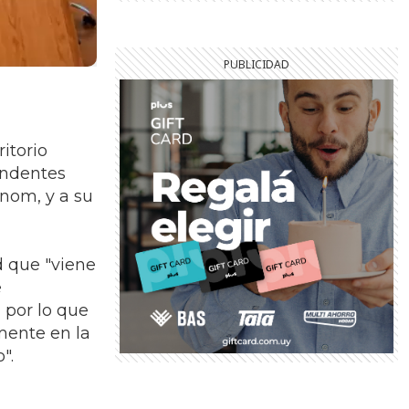
itorio
endentes
enom, y a su
 que "viene
e
 por lo que
mente en la
o".