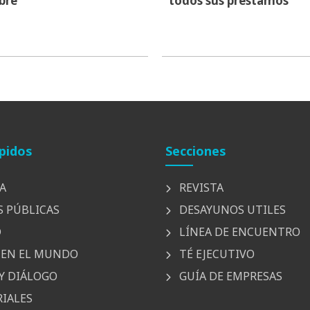
bre
todos sus préstamos
pidos
Secciones
A
REVISTA
S PÚBLICAS
DESAYUNOS UTILES
D
LÍNEA DE ENCUENTRO
EN EL MUNDO
TÉ EJECUTIVO
Y DIÁLOGO
GUÍA DE EMPRESAS
IALES