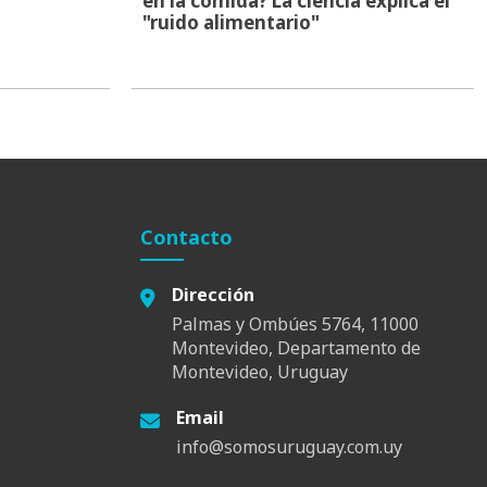
en la comida? La ciencia explica el
"ruido alimentario"
Contacto
Dirección
Palmas y Ombúes 5764, 11000
Montevideo, Departamento de
Montevideo, Uruguay
Email
info@somosuruguay.com.uy