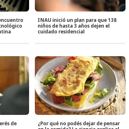
encuentro
INAU inició un plan para que 138
ecnológico
niños de hasta 3 años dejen el
atina
cuidado residencial
terés de
¿Por qué no podés dejar de pensar