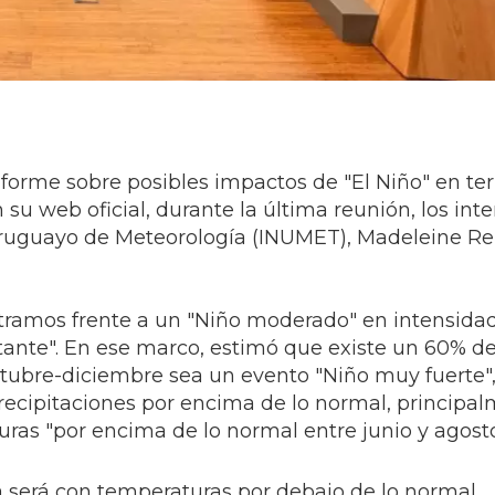
forme sobre posibles impactos de "El Niño" en terr
su web oficial, durante la última reunión, los int
o Uruguayo de Meteorología (INUMET), Madeleine R
ramos frente a un "Niño moderado" en intensidad
ante". En ese marco, estimó que existe un 60% d
ctubre-diciembre sea un evento "Niño muy fuerte",
ecipitaciones por encima de lo normal, principal
turas "por encima de lo normal entre junio y agost
 será con temperaturas por debajo de lo normal,