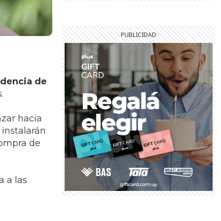
ndencia de
s.
nzar hacia
 instalarán
 compra de
a a las