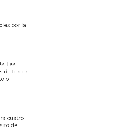
oles por la
s. Las
s de tercer
to o
ura cuatro
sito de