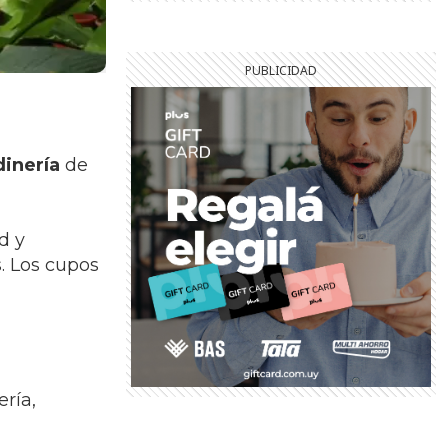
dinería
de
d y
. Los cupos
ería,