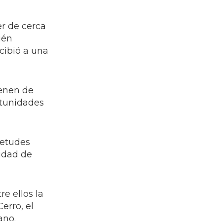
er de cerca
ién
cibió a una
ienen de
rtunidades
ietudes
sidad de
e ellos la
erro, el
ano.