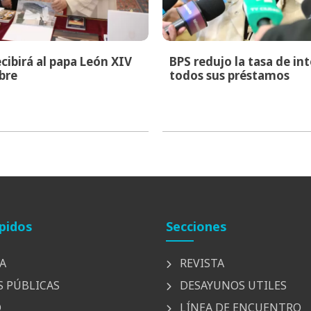
cibirá al papa León XIV
BPS redujo la tasa de in
bre
todos sus préstamos
pidos
Secciones
A
REVISTA
S PÚBLICAS
DESAYUNOS UTILES
D
LÍNEA DE ENCUENTRO