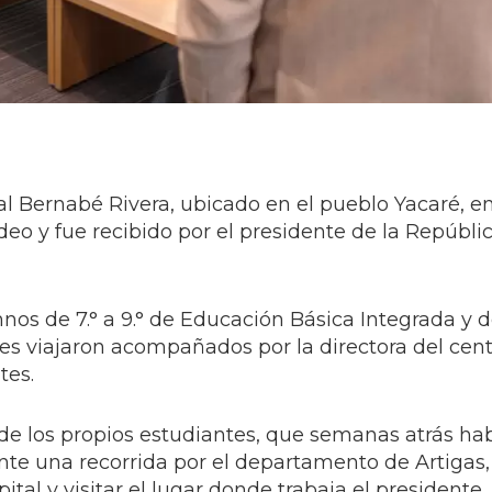
al Bernabé Rivera, ubicado en el pueblo Yacaré, en
eo y fue recibido por el presidente de la Repúblic
os de 7.° a 9.° de Educación Básica Integrada y de 
s viajaron acompañados por la directora del cen
tes.
va de los propios estudiantes, que semanas atrás ha
te una recorrida por el departamento de Artigas,
tal y visitar el lugar donde trabaja el presidente.