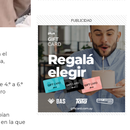
 el
a,
4.° a 6.°
tro
bían
 en la que