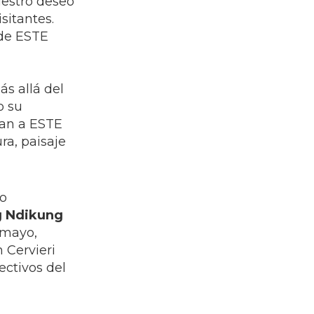
nuestro deseo
sitantes.
 de ESTE
s allá del
o su
man a ESTE
ra, paisaje
mo
g Ndikung
amayo,
 Cervieri
ectivos del