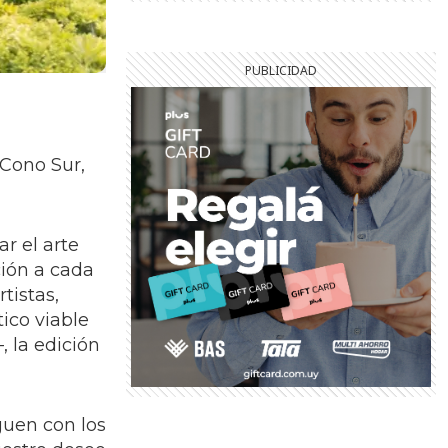
 Cono Sur,
r el arte
ión a cada
tistas,
tico viable
, la edición
guen con los