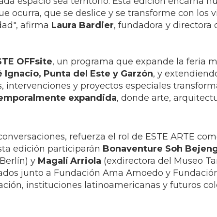
 cada espacio sea territorio. Esta edición encarna 
ue ocurra, que se deslice y se transforme con los vi
dad", afirma
Laura Bardier
, fundadora y directora
STE OFFsite
, un programa que expande la feria má
 Ignacio, Punta del Este y Garzón
, y extendiend
es, intervenciones y proyectos especiales transfor
y temporalmente expandida
, donde arte, arquitectu
onversaciones, refuerza el rol de ESTE ARTE co
sta edición participarán
Bonaventure Soh Bejen
Berlín) y
Magalí Arriola
(exdirectora del Museo T
zados junto a Fundación Ama Amoedo y Fundación
ión, instituciones latinoamericanas y futuros col