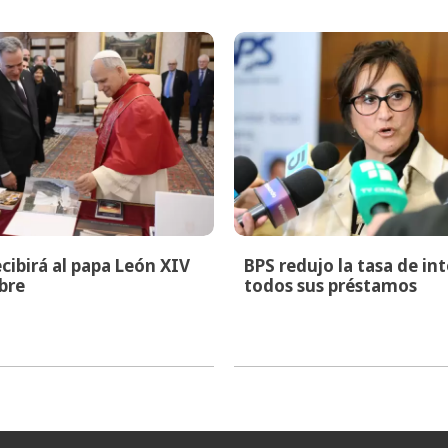
cibirá al papa León XIV
BPS redujo la tasa de in
bre
todos sus préstamos