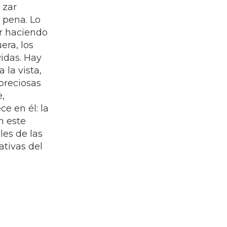
 zar
 pena. Lo
r haciendo
era, los
idas. Hay
 la vista,
preciosas
,
e en él: la
n este
les de las
ativas del