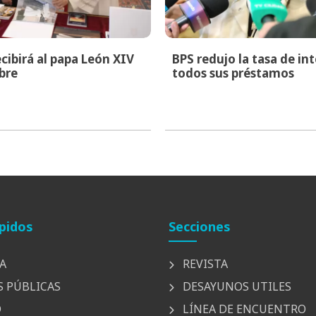
cibirá al papa León XIV
BPS redujo la tasa de in
bre
todos sus préstamos
pidos
Secciones
A
REVISTA
S PÚBLICAS
DESAYUNOS UTILES
D
LÍNEA DE ENCUENTRO