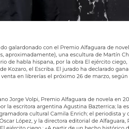
ido galardonado con el Premio Alfaguara de nove
os, aproximadamente), una escultura de Martín Chi
rio de habla hispana, por la obra El ejército ciego
de Kozaro, el Escriba. El jurado ha declarado gana
a venta en librerías el próximo 26 de marzo, según
icano Jorge Volpi, Premio Alfaguara de novela en 2
 la escritora argentina Agustina Bazterrica; la es
ramadora cultural Camila Enrich; el periodista y d
car López, y la directora editorial de Alfaguara, 
l ejército ciego : «A partir de un hecho histórico d