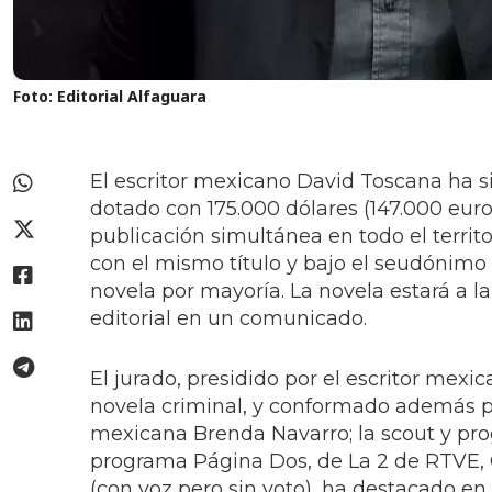
Foto: Editorial Alfaguara
El escritor mexicano David Toscana ha s
dotado con 175.000 dólares (147.000 eur
publicación simultánea en todo el territo
con el mismo título y bajo el seudónimo 
novela por mayoría. La novela estará a l
editorial en un comunicado.
El jurado, presidido por el escritor mex
novela criminal, y conformado además por
mexicana Brenda Navarro; la scout y prog
programa Página Dos, de La 2 de RTVE, Ós
(con voz pero sin voto), ha destacado en E