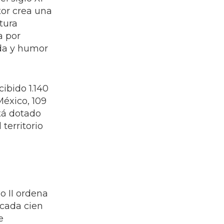
tor crea una
tura
a por
nda y humor
cibido 1.140
México, 109
tá dotado
territorio
o II ordena
 cada cien
e