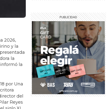
la 2026,
rino y la
, presentada
dora la
 informó la
018 por Una
critora
irector del
Pilar Reyes
el siglo XI