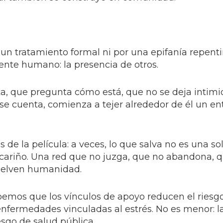
 un tratamiento formal ni por una epifanía repent
ente humano: la presencia de otros.
ta, que pregunta cómo está, que no se deja intimi
e cuenta, comienza a tejer alrededor de él un e
de la película: a veces, lo que salva no es una so
on cariño. Una red que no juzga, que no abandona, 
uelven humanidad.
abemos que los vínculos de apoyo reducen el riesg
enfermedades vinculadas al estrés. No es menor: l
esgo de salud pública.