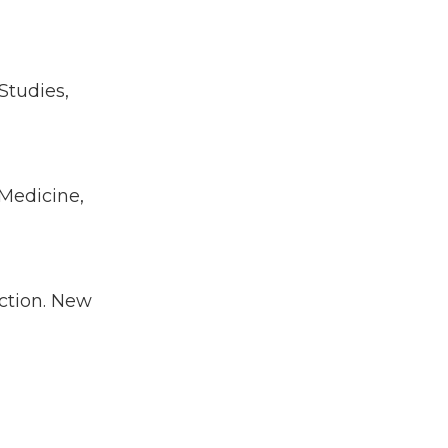
Studies,
S Medicine,
ection. New