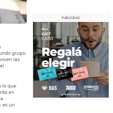
s
undo grupo.
viven las
el
a lo que
arda en
da
: es un