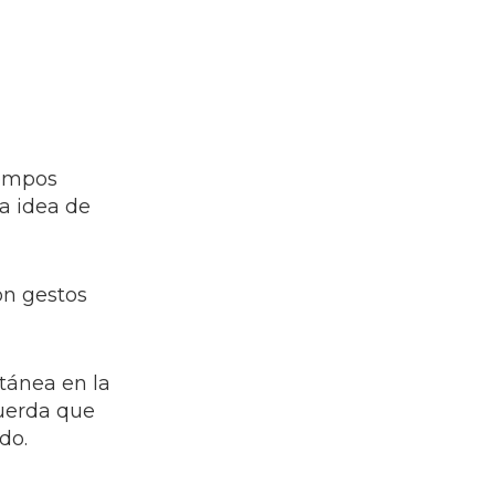
iempos
a idea de
on gestos
tánea en la
cuerda que
do.