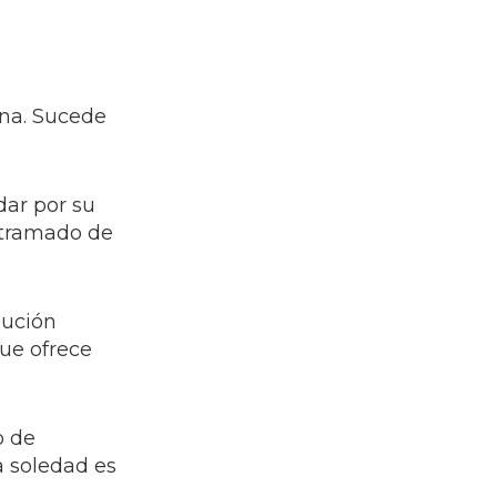
ina. Sucede
dar por su
ntramado de
lución
que ofrece
o de
a soledad es