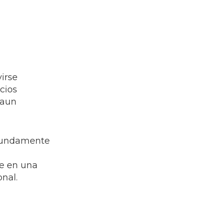
virse
cios
 aun
ofundamente
te en una
onal.