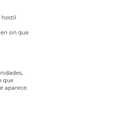
 hostil
ien sin que
unidades,
o que
e aparece.