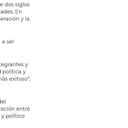
e dos siglos
dades. En
eración y la
 a ser
tegrantes y
política y
ás exitoso",
del
ración entre
y político