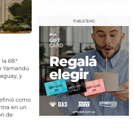
la 68.ª
nte Yamandú
aguay, y
definió como
ntra en un
ón de