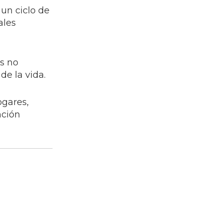
 un ciclo de
ales
s no
de la vida.
ogares,
nción