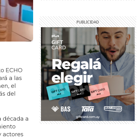
cto ECHO
rá a las
en, el
ás del
a década a
miento
y actores