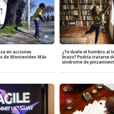
za en acciones
¿Te duele el hombro al l
les de Montevideo Más
brazo? Podría tratarse d
síndrome de pinzamien