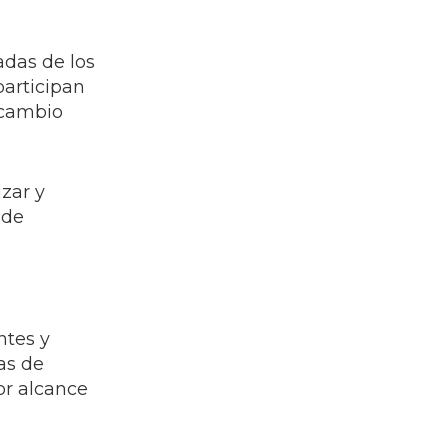
adas de los
participan
rcambio
izar y
 de
ntes y
as de
or alcance