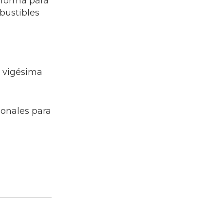
aforma para
bustibles
a vigésima
cionales para