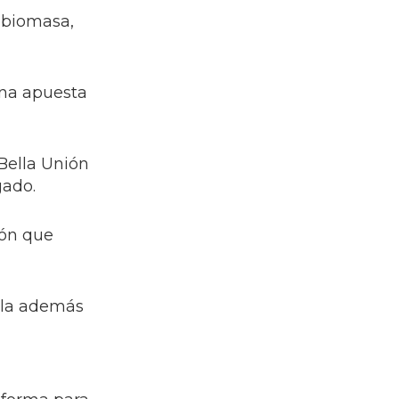
 biomasa,
una apuesta
 Bella Unión
gado.
ión que
lla además