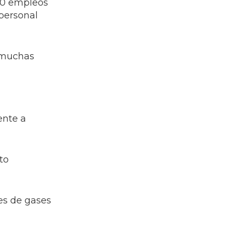
00 empleos
 personal
 muchas
ente a
to
es de gases