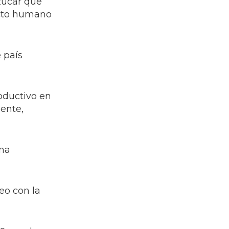
zúcar que
acto humano
 país
oductivo en
gente,
ena
eo con la