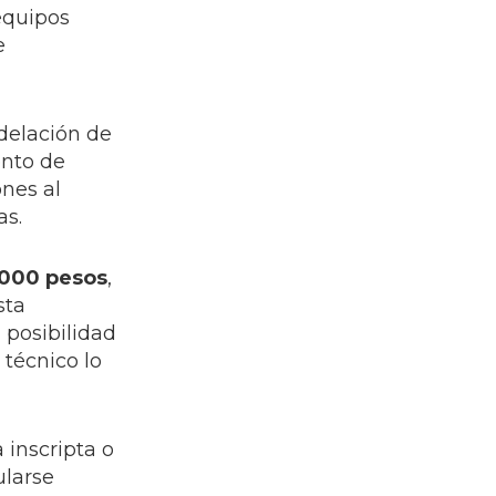
equipos
e
odelación de
ento de
nes al
as.
000 pesos
,
sta
 posibilidad
 técnico lo
 inscripta o
ularse