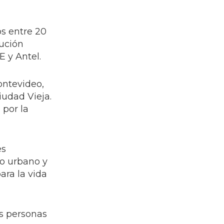
os entre 20
bución
E y Antel.
ontevideo,
iudad Vieja.
 por la
es
io urbano y
ara la vida
as personas