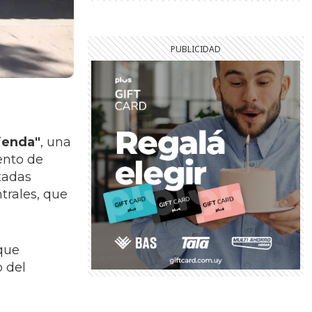
vienda"
, una
ento de
tadas
trales, que
 que
o del