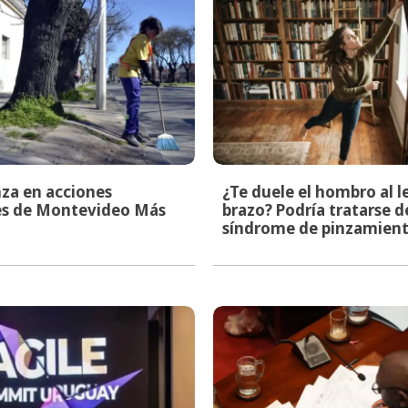
za en acciones
¿Te duele el hombro al l
les de Montevideo Más
brazo? Podría tratarse d
síndrome de pinzamien