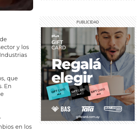
nde
ector y los
Industrias
os, que
s. En
de
r
mbios en los