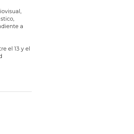
ovisual,
stico,
ndiente a
e el 13 y el
d