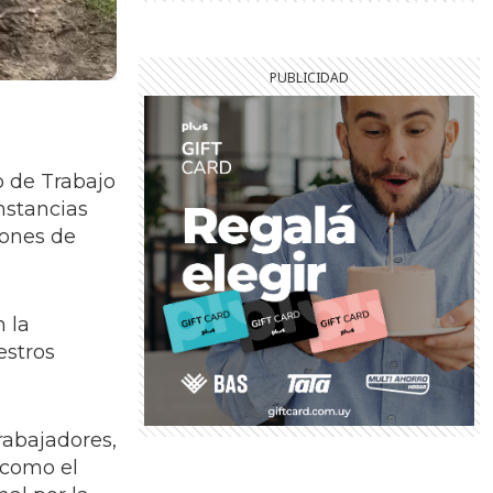
o de Trabajo
nstancias
iones de
n la
estros
rabajadores,
 como el