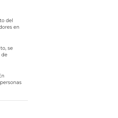
to del
dores en
to, se
s de
En
e personas