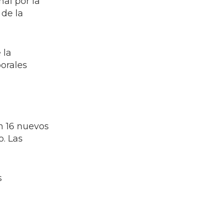
al por la
 de la
 la
orales
n 16 nuevos
o. Las
s