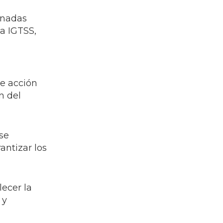
ornadas
la IGTSS,
s
de acción
n del
se
antizar los
lecer la
 y