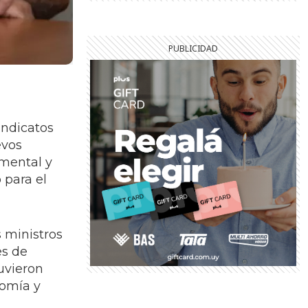
sindicatos
evos
 mental y
 para el
s ministros
es de
uvieron
nomía y