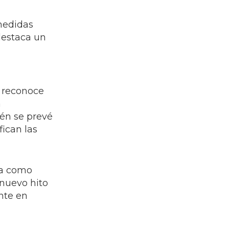
 medidas
 destaca un
, reconoce
a
én se prevé
fican las
ada como
 nuevo hito
nte en