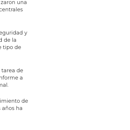
lizaron una
centrales
eguridad y
d de la
e tipo de
 tarea de
onforme a
mal.
limiento de
s años ha