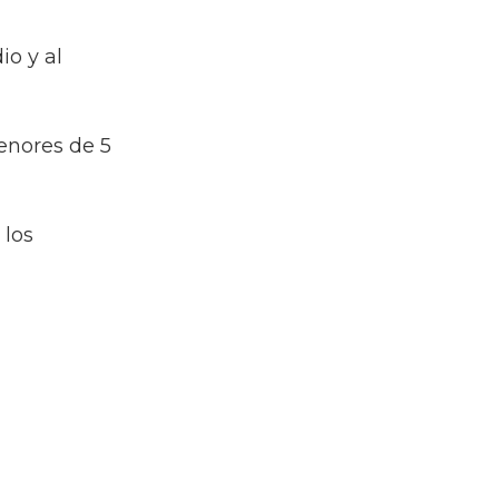
io y al
menores de 5
 los