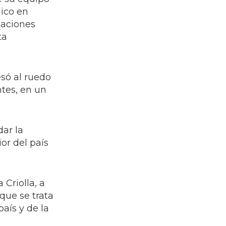
ico en
gaciones
ta
só al ruedo
ntes, en un
dar la
or del país
 Criolla, a
que se trata
aís y de la