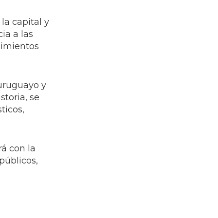
la capital y
ia a las
dimientos
 uruguayo y
toria, se
ticos,
rá con la
públicos,