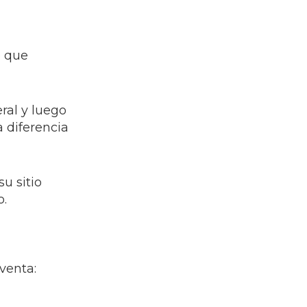
o que
ral y luego
a diferencia
u sitio
o.
venta: