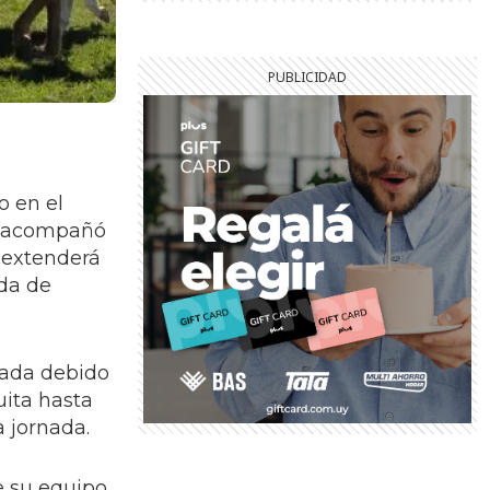
o en el
ue acompañó
e extenderá
nda de
gada debido
uita hasta
a jornada.
e su equipo