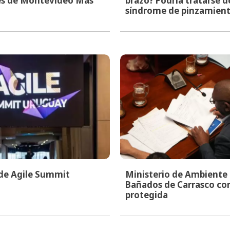
les de Montevideo Más
brazo? Podría tratarse d
síndrome de pinzamien
 de Agile Summit
Ministerio de Ambiente i
Bañados de Carrasco co
protegida