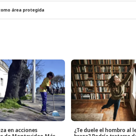
 como área protegida
za en acciones
¿Te duele el hombro al l