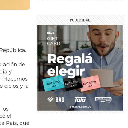
República.
oración de
dia y
n. "Hacemos
 ciclos y la
 los
có el
ca País, que