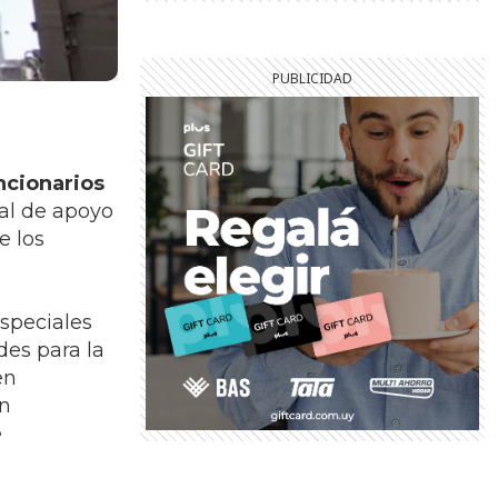
ncionarios
al de apoyo
e los
speciales
des para la
en
on
e