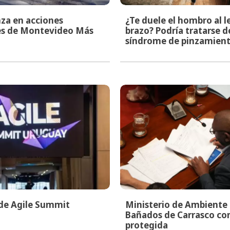
za en acciones
¿Te duele el hombro al l
les de Montevideo Más
brazo? Podría tratarse d
síndrome de pinzamien
 de Agile Summit
Ministerio de Ambiente i
Bañados de Carrasco co
protegida