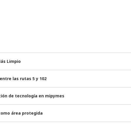
Más Limpio
ntre las rutas 5 y 102
ación de tecnología en mipymes
 como área protegida