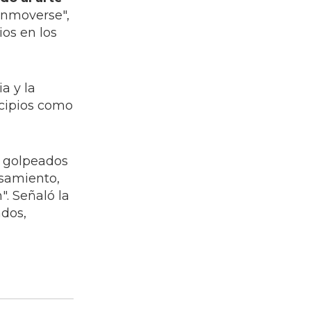
conmoverse",
ios en los
a y la
ncipios como
 golpeados
nsamiento,
. Señaló la
ados,