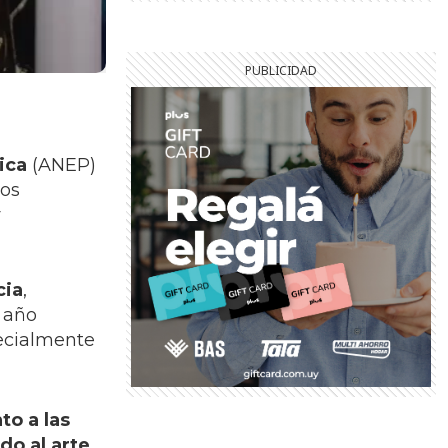
ica
(ANEP)
hos
y
cia
,
n año
pecialmente
to a las
o al arte