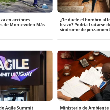
za en acciones
¿Te duele el hombro al l
les de Montevideo Más
brazo? Podría tratarse d
síndrome de pinzamien
 de Agile Summit
Ministerio de Ambiente i