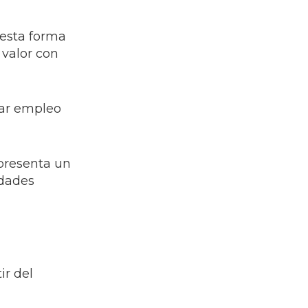
uesta forma
 valor con
rar empleo
epresenta un
idades
ir del