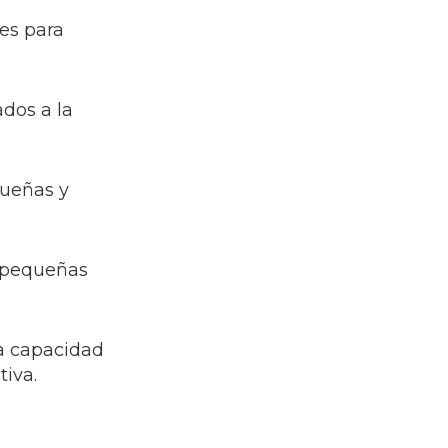
es para
dos a la
queñas y
y pequeñas
la capacidad
iva.