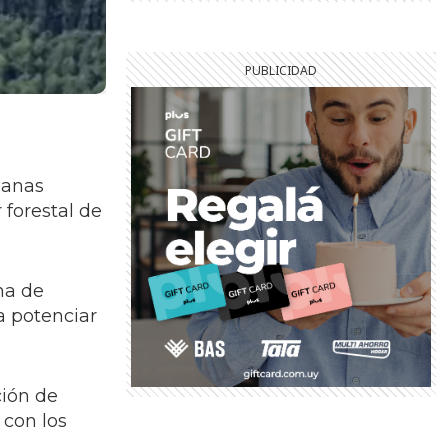
ianas
forestal de
ina de
a potenciar
ción de
 con los