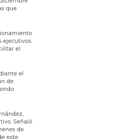
 diciembre
as que
ncionamiento
s ejecutivos
litar el
diante el
an de
 Fondo
ernández,
tivo. Señaló
ímenes de
de este