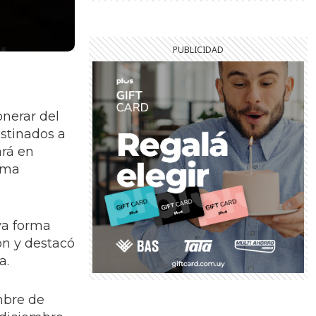
onerar del
estinados a
ará en
tema
va forma
ón y destacó
a.
embre de